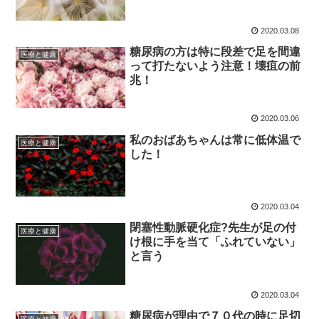
2020.03.08
糖尿病の方は特に段差で足を間違
医療と健康
って打たないよう注意！壊疽の前
兆！
2020.03.06
私のおばあちゃんは常に低体温で
医療と健康
した！
2020.03.04
閉塞性動脈硬化症?先生が足の付
医療と健康
け根に手を当て「ふれていない」
と言う
2020.03.04
糖尿病が理由で７０代の時に足切