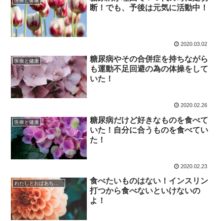
医療と健康
断！でも、予後は元気に活動中！
2020.03.02
糖尿病やその合併症を持ちながら
医療と健康
も運動不足回避の為の体操をして
いた！
2020.02.26
糖尿病だけど好きなものを食べて
医療と健康
いた！自分に合うものを食べてい
た！
2020.02.23
食べたいものはない！インスリン
わたしとおばあちゃんの日常
打つから食べないといけないの
よ！