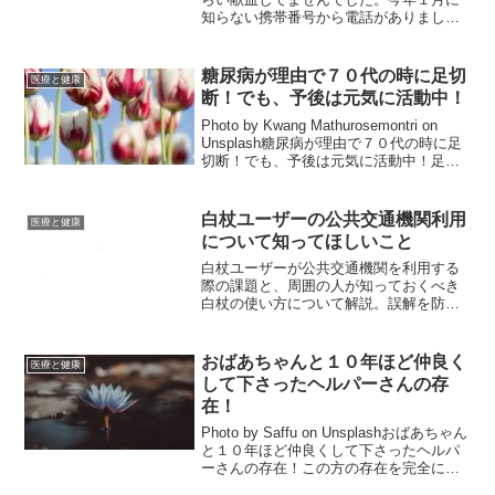
知らない携帯番号から電話がありまし
た。赤十字からでした。私はHLAの登録
をしていたのですが、適合している方が
血小板を待っているとのこと。月曜日か
糖尿病が理由で７０代の時に足切
医療と健康
火曜日の、どちらかに...
断！でも、予後は元気に活動中！
Photo by Kwang Mathurosemontri on
Unsplash糖尿病が理由で７０代の時に足
切断！でも、予後は元気に活動中！足の
壊疽で切断した話は話し始めたらとても
ながくなります。いろいろとありまし
た。思い出しながら、一...
白杖ユーザーの公共交通機関利用
医療と健康
について知ってほしいこと
白杖ユーザーが公共交通機関を利用する
際の課題と、周囲の人が知っておくべき
白杖の使い方について解説。誤解を防
ぎ、安全な環境を作りましょう。
おばあちゃんと１０年ほど仲良く
医療と健康
して下さったヘルパーさんの存
在！
Photo by Saffu on Unsplashおばあちゃん
と１０年ほど仲良くして下さったヘルパ
ーさんの存在！この方の存在を完全に私
は忘れていました。失念していました。