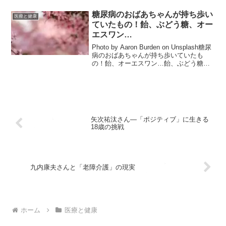
この方の存在なくして、私のおばあちゃ
んの事は語れません。なのに、完全...
糖尿病のおばあちゃんが持ち歩い
医療と健康
ていたもの！飴、ぶどう糖、オー
エスワン…
Photo by Aaron Burden on Unsplash糖尿
病のおばあちゃんが持ち歩いていたも
の！飴、オーエスワン…飴、ぶどう糖、
オーエスワン（経口補水液）、ニトロペ
ン舌下錠を持って出歩いていました。必
ず確認をして持って歩いていま...
矢次祐汰さん—「ポジティブ」に生きる
18歳の挑戦
九内康夫さんと「老障介護」の現実
ホーム
医療と健康