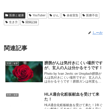
医療と健康
YouTuber
がん
余命宣告
医療不信
生き方
闘病記録
しーか
関連記事
膀胱がんは気付きにくい場所です
医療と健康
が、玄人の人は分かるそうです！
Photo by Ivan Jevtic on Unsplash膀胱が
んは気付きにくい場所ですが、玄人の人
は分かるそうです！膀胱ガンは何度も再
発していました。私のおばあちゃんは言
います。玄人だから、今あるのが分か
る！と。それで、調べてみたら...
HLA適合化粧板献血を受けて来
医療と健康
た！
HLA適合化粧板献血を受けて来た！1年ぐ
らい献血してませんでした。今年１月に