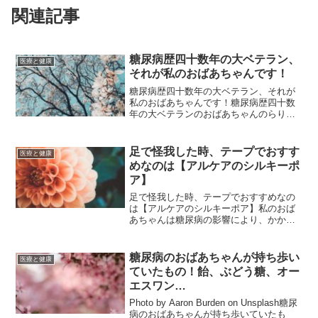
関連記事
糖尿病歴四十数年の大ベテラン、
医療と健康
それが私のおばあちゃんです！
糖尿病歴四十数年の大ベテラン、それが
私のおばあちゃんです！糖尿病歴四十数
年の大ベテランのおばあちゃんのらりく
らり糖尿病と上手く付き合う！昭和の初
めに生まれのおばあちゃん。糖尿になっ
たのは４０代の時でした。おばあちゃ
足で怪我した時、テープでおすす
医療と健康
ん、何でそんなに早くに気付...
めなのは【アルケアのシルキーポ
ア】
足で怪我した時、テープでおすすめなの
は【アルケアのシルキーポア】私のおば
あちゃんは糖尿病の影響により、かかと
を１０センチほど残す形で足を切断しま
した。(本来はこういう切り方をしないと
思います)術後ちゃんとその傷は塞がり普
糖尿病のおばあちゃんが持ち歩い
医療と健康
通に生活をできていま...
ていたもの！飴、ぶどう糖、オー
エスワン…
Photo by Aaron Burden on Unsplash糖尿
病のおばあちゃんが持ち歩いていたも