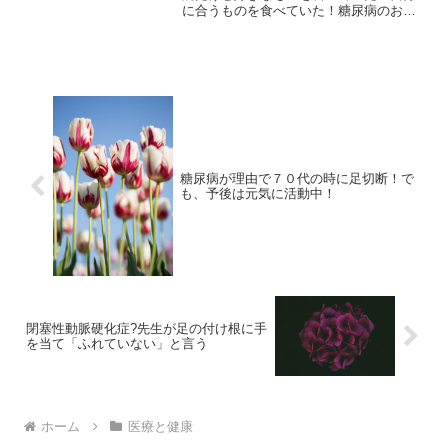
に合うものを食べていた！糖尿病のおば
あちゃんは４０代から糖尿病を発症して
いました。８０代になって亡くなりまし
た。食事をみていて、いつも...
糖尿病が理由で７０代の時に足切断！で
も、予後は元気に活動中！
閉塞性動脈硬化症?先生が足の付け根に手
を当て「ふれていない」と言う
ホーム
医療と健康