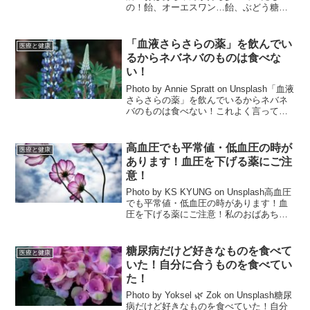
の！飴、オーエスワン…飴、ぶどう糖、
オーエスワン（経口補水液）、ニトロペ
ン舌下錠を持って出歩いていました。必
ず確認をして持って歩いていま...
「血液さらさらの薬」を飲んでい
医療と健康
るからネバネバのものは食べな
い！
Photo by Annie Spratt on Unsplash「血液
さらさらの薬」を飲んでいるからネバネ
バのものは食べない！これよく言ってい
ました。全部のネバネバ食品を食べなか
ったわけではなく、納豆とか青汁です
ね。食品がネバネバだから血...
高血圧でも平常値・低血圧の時が
医療と健康
あります！血圧を下げる薬にご注
意！
Photo by KS KYUNG on Unsplash高血圧
でも平常値・低血圧の時があります！血
圧を下げる薬にご注意！私のおばあちゃ
んは高血圧だったので血圧を下げる薬を
飲んでいました。その時、傍で見ていて
注意した方がいいなと思ったことを...
糖尿病だけど好きなものを食べて
医療と健康
いた！自分に合うものを食べてい
た！
Photo by Yoksel 🌿 Zok on Unsplash糖尿
病だけど好きなものを食べていた！自分