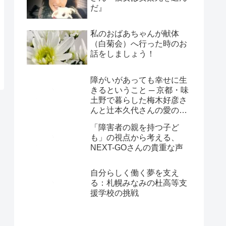
だ』
私のおばあちゃんが献体
（白菊会）へ行った時のお
話をしましょう！
障がいがあっても幸せに生
きるということ ─ 京都・味
土野で暮らした梅木好彦さ
んと辻本久代さんの愛の物
語
「障害者の親を持つ子ど
も」の視点から考える、
NEXT-GOさんの貴重な声
自分らしく働く夢を支え
る：札幌みなみの杜高等支
援学校の挑戦