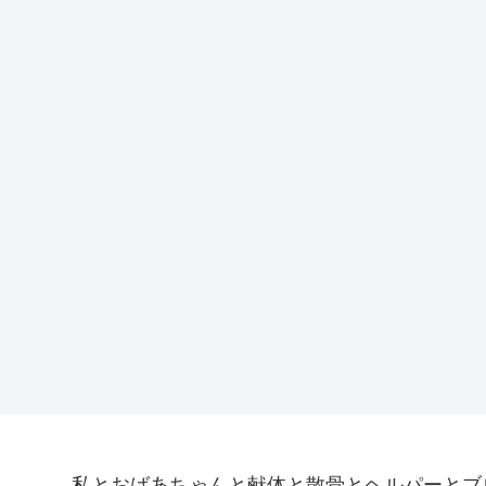
私とおばあちゃんと献体と散骨とヘルパーとブ