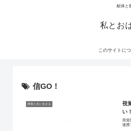
献体と
私とお
このサイトにつ
信GO！
視
障害と共に生きる
い
視覚
連携