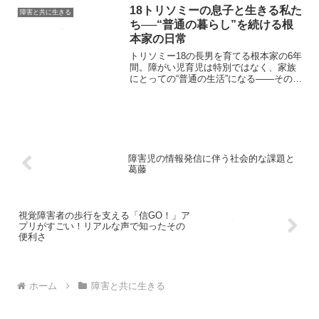
18トリソミーの息子と生きる私た
障害と共に生きる
ち──“普通の暮らし”を続ける根
本家の日常
トリソミー18の長男を育てる根本家の6年
間。障がい児育児は特別ではなく、家族
にとっての“普通の生活”になる——その視
点を伝える。
障害児の情報発信に伴う社会的な課題と
葛藤
視覚障害者の歩行を支える「信GO！」ア
プリがすごい！リアルな声で知ったその
便利さ
ホーム
障害と共に生きる