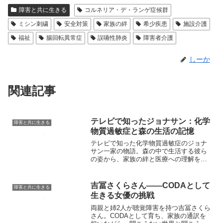
障害と共に生きる
コルネリア・デ・ランゲ症候群
ミシン刺繍
安全対策
家族の絆
希少疾患
施設介護
福祉
腸回転異常症
誤嚥性肺炎
障害者介護
しーか
関連記事
テレビで知ったジョナサン：化学
障害と共に生きる
物質過敏症と森の生活の記憶
テレビで知った化学物質過敏症のジョナ
サン一家の物語。森の中で生活する彼ら
の姿から、家族の絆と医療への理解を深
めます。
吉冨さくらさん——CODAとして
障害と共に生きる
生きる女優の挑戦
両親と姉2人が聴覚障害を持つ吉冨さくら
さん。CODAとして育ち、家族の通訳を