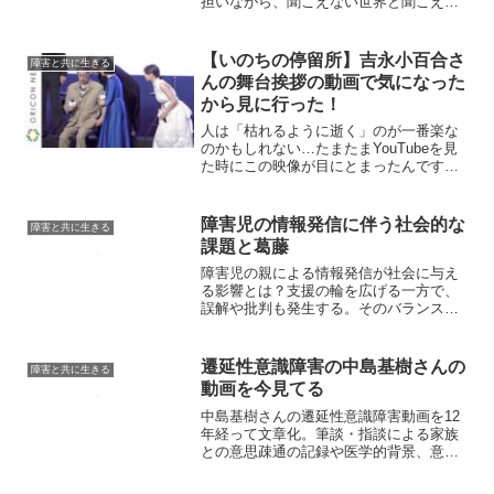
担いながら、聞こえない世界と聞こえる
世界をつなぐ役割を果たしている。
【いのちの停留所】吉永小百合さ
障害と共に生きる
んの舞台挨拶の動画で気になった
から見に行った！
人は「枯れるように逝く」のが一番楽な
のかもしれない…たまたまYouTubeを見
た時にこの映像が目にとまったんですよ
ね。「なんなの？」と思ってみたら、ト
ップ動画の通り。早くに出てくるから最
初はスタッフかと思っていたら、主役の
障害児の情報発信に伴う社会的な
障害と共に生きる
吉永小百合さんだっ...
課題と葛藤
障害児の親による情報発信が社会に与え
る影響とは？支援の輪を広げる一方で、
誤解や批判も発生する。そのバランスと
今後の課題を考える。
遷延性意識障害の中島基樹さんの
障害と共に生きる
動画を今見てる
中島基樹さんの遷延性意識障害動画を12
年経って文章化。筆談・指談による家族
との意思疎通の記録や医学的背景、意識
の可能性についてまとめた貴重な情報で
す。