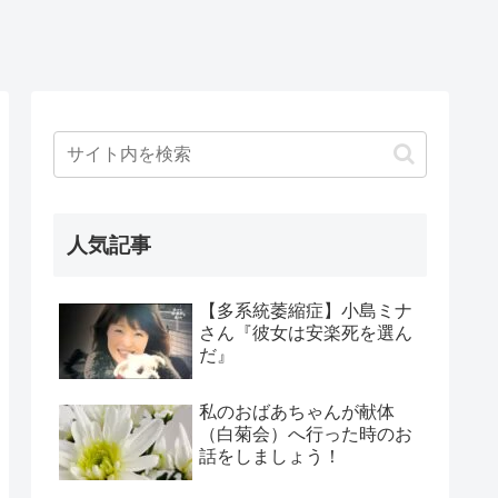
人気記事
【多系統萎縮症】小島ミナ
さん『彼女は安楽死を選ん
だ』
私のおばあちゃんが献体
（白菊会）へ行った時のお
話をしましょう！