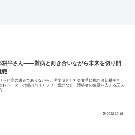
部耕平さん——難病と向き合いながら未来を切り開
挑戦
リッヒ病の患者でありながら、医学研究と社会変革に挑む渡部耕平さ
エレベーターの鏡のバリアフリー設計など、障碍者の生活を支える工夫
介。
2022.10.16