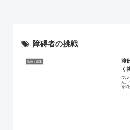
障碍者の挑戦
渡
医療と健康
く
ウル
ん。
を紹