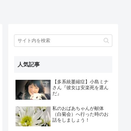
人気記事
【多系統萎縮症】小島ミナ
さん『彼女は安楽死を選ん
だ』
私のおばあちゃんが献体
（白菊会）へ行った時のお
話をしましょう！