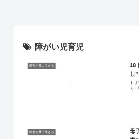
障がい児育児
1
障害と共に生きる
し
トリ
く、
母
障害と共に生きる