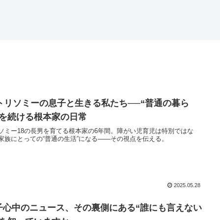
8トリソミーの息子と生きる私たち──“普通の暮ら
”を続ける根本家の日常
ソミー18の長男を育てる根本家の6年間。障がい児育児は特別ではな
家族にとっての“普通の生活”になる——その視点を伝える。
2025.05.28
子心中のニュース、その裏側にある“誰にも言えない