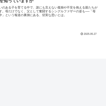
”を知っていますか
いのある子を育てる中で、誰にも言えない孤独や不安を抱える親たちが
す。母だけでなく、父として奮闘するシングルファザーの姿も──「母
中」という報道の裏側にある、切実な思いとは。
2025.05.27