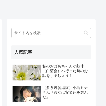
人気記事
私のおばあちゃんが献体
（白菊会）へ行った時のお
話をしましょう！
【多系統萎縮症】小島ミナ
さん『彼女は安楽死を選ん
だ』