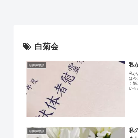
白菊会
私
献体体験談
私が
は今
く悩
いる
私
献体体験談