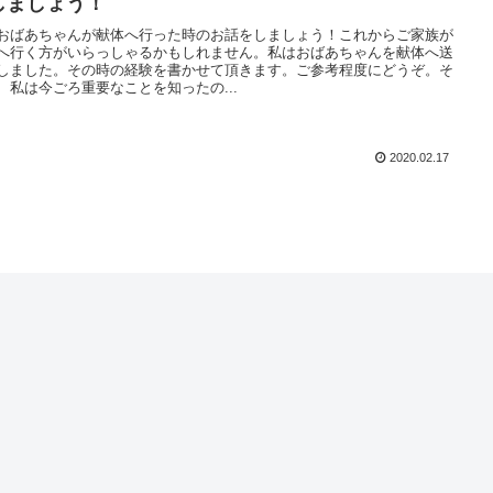
しましょう！
おばあちゃんが献体へ行った時のお話をしましょう！これからご家族が
へ行く方がいらっしゃるかもしれません。私はおばあちゃんを献体へ送
しました。その時の経験を書かせて頂きます。ご参考程度にどうぞ。そ
、私は今ごろ重要なことを知ったの...
2020.02.17