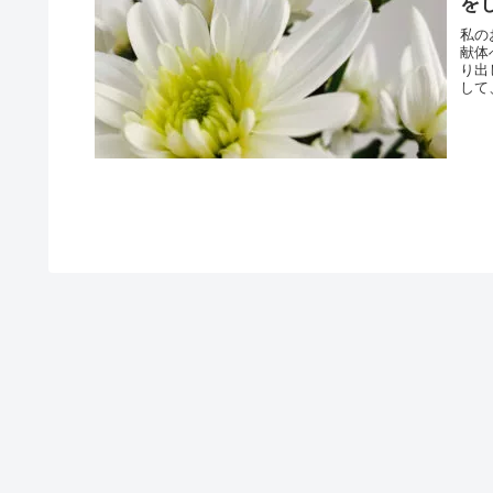
を
私の
献体
り出
して