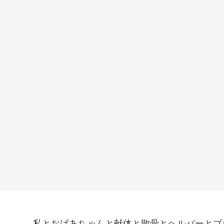
私とおばあちゃんと献体と散骨とヘルパーとブ