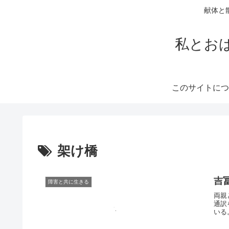
献体と
私とお
このサイトにつ
架け橋
吉
障害と共に生きる
両親
通訳
いる