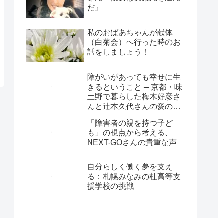
だ』
私のおばあちゃんが献体
（白菊会）へ行った時のお
話をしましょう！
障がいがあっても幸せに生
きるということ ─ 京都・味
土野で暮らした梅木好彦さ
んと辻本久代さんの愛の物
語
「障害者の親を持つ子ど
も」の視点から考える、
NEXT-GOさんの貴重な声
自分らしく働く夢を支え
る：札幌みなみの杜高等支
援学校の挑戦