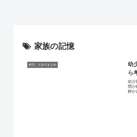
家族の記憶
幼
終活・人生のまとめ
ら
幼少
間が
静か