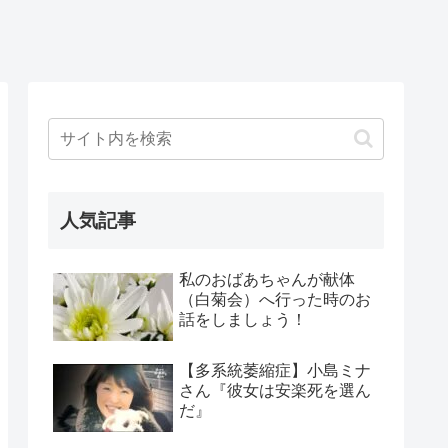
人気記事
私のおばあちゃんが献体
（白菊会）へ行った時のお
話をしましょう！
【多系統萎縮症】小島ミナ
さん『彼女は安楽死を選ん
だ』