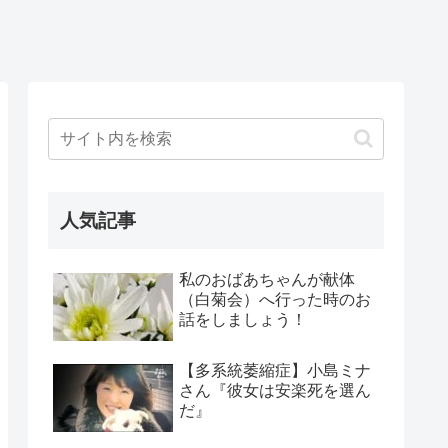
人気記事
私のおばあちゃんが献体
（白菊会）へ行った時のお
話をしましょう！
【多系統萎縮症】小島ミナ
さん『彼女は安楽死を選ん
だ』