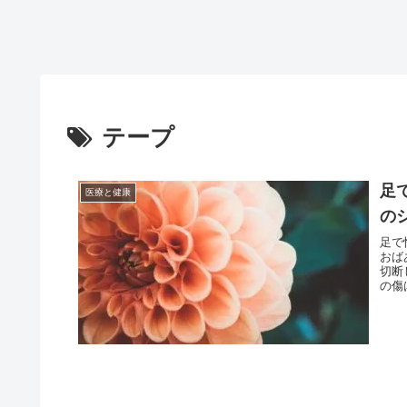
テープ
足
医療と健康
の
足で
おば
切断
の傷